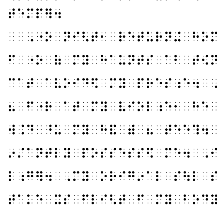
⠞⠑⠍⠏⠻⠲
⠀⠀⠠⠐⠕⠀⠝⠊⠣⠞⠂⠀⠗⠑⠞⠥⠗⠝⠬⠀⠓⠕
⠋⠀⠐⠕⠀⠷⠀⠍⠽⠀⠓⠁⠥⠝⠞⠎⠀⠁⠃⠀⠞⠪
⠉⠁⠞⠀⠁⠧⠕⠊⠙⠫⠀⠍⠽⠀⠏⠗⠑⠎⠰⠑⠲⠀
⠦⠀⠋⠐⠗⠀⠁⠞⠀⠍⠽⠀⠧⠊⠕⠇⠰⠑⠂⠀⠓⠑
⠺⠨⠙⠀⠘⠥⠀⠍⠽⠀⠓⠯⠀⠾⠀⠦⠀⠞⠑⠑⠹⠲
⠔⠌⠁⠝⠞⠇⠽⠀⠏⠕⠎⠎⠑⠎⠎⠫⠀⠍⠑⠲⠀⠠
⠇⠰⠛⠻⠲⠀⠠⠍⠽⠀⠕⠗⠊⠛⠔⠁⠇⠀⠎⠳⠇⠀
⠞⠁⠅⠑⠀⠭⠎⠀⠋⠇⠊⠣⠞⠀⠋⠀⠍⠽⠀⠃⠕⠙