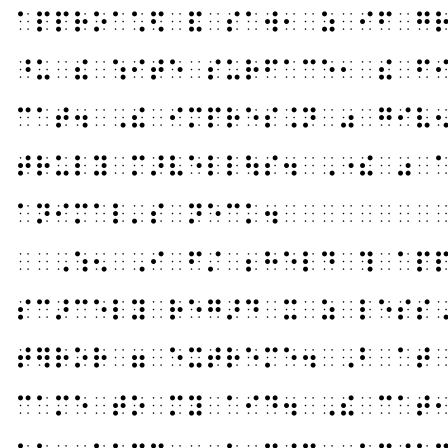
⠁⠏⠏⠗⠕⠁⠡⠫⠀⠯⠀⠎⠁⠺⠂⠀⠵⠀⠊⠋⠀⠛
⠘⠥⠀⠮⠀⠱⠊⠞⠑⠀⠎⠥⠗⠋⠁⠉⠑⠂⠀⠮⠀⠋
⠉⠁⠞⠲⠀⠠⠮⠀⠊⠍⠏⠗⠑⠎⠨⠝⠀⠴⠀⠛⠊⠧
⠞⠗⠥⠇⠽⠀⠍⠜⠧⠑⠇⠇⠳⠎⠲⠀⠠⠐⠮⠀⠴⠀
⠁⠝⠊⠍⠁⠇⠄⠎⠀⠝⠑⠉⠅⠲⠀⠀⠀⠀⠀⠀⠀⠀
⠀⠀⠠⠱⠢⠀⠠⠊⠀⠋⠌⠀⠆⠓⠑⠇⠙⠀⠹⠀⠁⠏
⠎⠉⠜⠉⠑⠇⠽⠀⠗⠑⠛⠜⠙⠀⠭⠀⠵⠀⠇⠑⠎⠎
⠞⠻⠗⠕⠗⠀⠶⠀⠑⠭⠞⠗⠑⠍⠑⠲⠀⠠⠃⠀⠁⠞
⠉⠁⠍⠑⠀⠞⠕⠀⠍⠽⠀⠁⠊⠙⠲⠀⠠⠮⠀⠉⠁⠞