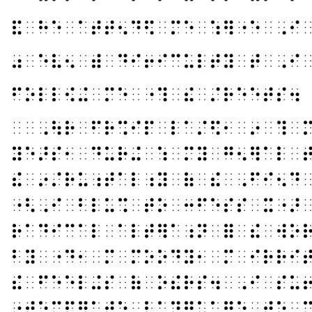
⠯⠀⠓⠑⠀⠁⠞⠞⠢⠙⠫⠀⠍⠑⠀⠱⠻⠐⠑⠀⠠⠊
⠴⠀⠑⠧⠢⠀⠾⠀⠙⠊⠖⠊⠉⠥⠇⠞⠽⠀⠞⠀⠠⠊
⠋⠕⠇⠇⠪⠬⠀⠍⠑⠀⠐⠹⠀⠮⠀⠌⠗⠑⠑⠞⠎⠲
⠀⠀⠠⠳⠗⠀⠋⠗⠩⠊⠏⠀⠇⠁⠌⠫⠂⠀⠔⠀⠹⠀
⠽⠑⠜⠎⠂⠀⠙⠥⠗⠬⠀⠱⠀⠍⠽⠀⠛⠢⠻⠁⠇⠀
⠮⠀⠔⠌⠗⠥⠰⠞⠁⠇⠰⠽⠀⠷⠀⠮⠀⠠⠋⠊⠢⠙
⠐⠣⠠⠊⠀⠃⠇⠥⠩⠀⠞⠕⠀⠒⠋⠑⠎⠎⠀⠭⠐⠜
⠗⠁⠙⠊⠉⠁⠇⠀⠁⠇⠞⠻⠁⠰⠝⠀⠿⠀⠮⠀⠺⠕
⠃⠽⠀⠐⠙⠂⠀⠍⠀⠍⠕⠕⠙⠽⠂⠀⠍⠀⠊⠗⠗⠊
⠮⠀⠋⠑⠑⠇⠬⠎⠀⠷⠀⠕⠮⠗⠎⠲⠀⠠⠊⠀⠎⠥
⠔⠞⠑⠍⠏⠻⠁⠞⠑⠀⠇⠁⠝⠛⠥⠁⠛⠑⠀⠞⠕⠀