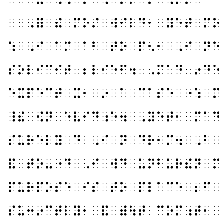
⠀⠀⠠⠿⠀⠮⠀⠍⠕⠌⠀⠺⠊⠇⠙⠂⠀⠽⠑⠞⠀⠍
⠱⠀⠠⠊⠀⠁⠍⠀⠁⠃⠀⠞⠕⠀⠏⠢⠂⠀⠠⠊⠀⠝
⠎⠕⠇⠊⠉⠊⠞⠀⠆⠇⠊⠑⠋⠲⠀⠠⠍⠁⠙⠀⠔⠙
⠑⠭⠏⠑⠉⠞⠀⠭⠂⠀⠔⠀⠁⠀⠉⠁⠎⠑⠀⠐⠱⠀
⠸⠮⠀⠪⠝⠀⠑⠧⠊⠙⠰⠑⠲⠀⠠⠽⠑⠞⠂⠀⠍⠁
⠎⠥⠗⠑⠇⠽⠀⠙⠀⠠⠊⠀⠝⠀⠙⠗⠂⠍⠲⠀⠠⠃
⠯⠀⠞⠕⠤⠐⠙⠀⠠⠊⠀⠺⠙⠀⠥⠝⠃⠥⠗⠮⠝⠀
⠏⠥⠗⠏⠕⠎⠑⠀⠊⠎⠀⠞⠕⠀⠏⠇⠁⠉⠑⠀⠆⠋
⠎⠥⠒⠔⠉⠞⠇⠽⠂⠀⠯⠀⠾⠳⠞⠀⠉⠕⠍⠰⠞⠂