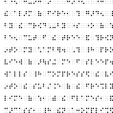
⠃⠑⠢⠀⠓⠥⠝⠛⠀⠔⠀⠁⠀⠛⠜⠙⠢⠀⠁⠙⠚⠁
⠮⠀⠁⠇⠜⠍⠀⠷⠀⠋⠊⠗⠑⠂⠀⠹⠀⠛⠜⠙⠢⠀
⠃⠽⠀⠮⠀⠉⠗⠪⠙⠠⠤⠃⠽⠀⠐⠎⠀⠐⠕⠀⠷⠀
⠃⠑⠢⠀⠉⠥⠞⠀⠋⠀⠮⠀⠞⠗⠑⠑⠀⠯⠀⠹⠗⠪
⠔⠞⠕⠀⠍⠽⠀⠡⠁⠍⠃⠻⠲⠀⠠⠹⠀⠸⠓⠀⠏⠗
⠧⠊⠑⠺⠀⠷⠀⠜⠳⠎⠬⠀⠍⠑⠀⠋⠀⠎⠇⠑⠑⠏
⠺⠁⠇⠇⠎⠀⠸⠓⠀⠉⠕⠍⠏⠗⠑⠎⠎⠫⠀⠮⠀⠧
⠔⠞⠕⠀⠮⠀⠎⠥⠃⠌⠨⠑⠀⠷⠀⠮⠀⠋⠗⠑⠩⠇
⠇⠊⠍⠑⠀⠷⠀⠱⠂⠀⠾⠀⠮⠀⠋⠇⠁⠍⠑⠎⠂⠀
⠉⠜⠉⠁⠎⠎⠂⠀⠸⠓⠀⠮⠝⠀⠁⠒⠕⠍⠏⠇⠊⠩