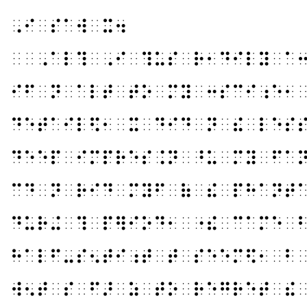
⠠⠊⠀⠎⠁⠺⠀⠭⠲
⠀⠀⠠⠁⠇⠹⠀⠠⠊⠀⠹⠥⠎⠀⠗⠂⠙⠊⠇⠽⠀⠁
⠊⠋⠀⠝⠀⠁⠇⠞⠀⠞⠕⠀⠍⠽⠀⠒⠎⠉⠊⠰⠑⠂
⠙⠑⠞⠁⠊⠇⠫⠂⠀⠭⠀⠙⠊⠙⠀⠝⠀⠮⠀⠇⠑⠎
⠙⠑⠑⠏⠀⠊⠍⠏⠗⠑⠎⠨⠝⠀⠘⠥⠀⠍⠽⠀⠋⠁
⠉⠙⠀⠝⠀⠗⠊⠙⠀⠍⠽⠋⠀⠷⠀⠮⠀⠏⠓⠁⠝⠞
⠙⠥⠗⠬⠀⠹⠀⠏⠻⠊⠕⠙⠂⠀⠐⠮⠀⠉⠁⠍⠑⠀
⠓⠁⠇⠋⠤⠎⠢⠞⠊⠰⠞⠀⠞⠀⠎⠑⠑⠍⠫⠂⠀⠃
⠺⠢⠞⠀⠎⠀⠋⠜⠀⠵⠀⠞⠕⠀⠗⠑⠛⠗⠑⠞⠀⠮