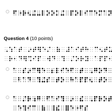
⠋⠐⠗⠢⠬⠤⠇⠕⠕⠅⠬⠀⠏⠕⠇⠊⠉⠑⠍⠁
Question 4
(10 points)
⠠⠱⠁⠞⠀⠔⠞⠻⠑⠌⠀⠷⠀⠼⠁⠊⠞⠓⠀⠉⠢⠞
⠀⠗⠂⠙⠻⠩⠊⠏⠀⠺⠙⠀⠹⠀⠌⠕⠗⠽⠀⠁⠏⠏
⠁⠀⠎⠔⠉⠻⠑⠀⠆⠇⠊⠑⠋⠀⠞⠀⠠⠛⠕⠙
⠀⠃⠁⠙⠀⠹⠬⠎⠀⠞⠕⠀⠓⠁⠏⠏⠢⠀⠞⠕
⠁⠀⠌⠗⠰⠛⠀⠋⠁⠊⠹⠀⠔⠀⠮⠀⠠⠏⠗⠕
⠀⠑⠹⠊⠉⠀⠷⠀⠸⠮⠀⠿⠑⠐⠋⠎