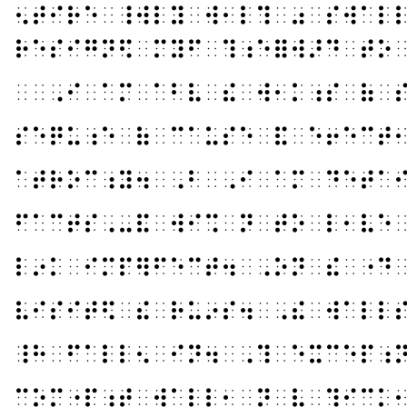
⠢⠞⠊⠗⠑⠀⠸⠺⠇⠽⠀⠺⠂⠇⠹⠀⠴⠀⠎⠺⠁⠇
⠗⠑⠎⠊⠛⠝⠫⠀⠍⠽⠋⠀⠹⠰⠑⠿⠺⠜⠙⠀⠞⠕
⠀⠀⠠⠊⠀⠁⠍⠀⠁⠃⠧⠀⠮⠀⠺⠂⠅⠰⠎⠀⠷⠀
⠎⠑⠟⠥⠰⠑⠀⠷⠀⠉⠁⠥⠎⠑⠀⠯⠀⠑⠖⠑⠉⠞
⠁⠞⠗⠕⠉⠰⠽⠲⠀⠠⠃⠀⠠⠊⠀⠁⠍⠀⠙⠑⠞⠁
⠋⠁⠉⠞⠎⠠⠤⠯⠀⠺⠊⠩⠀⠝⠀⠞⠕⠀⠇⠂⠧⠑
⠇⠔⠅⠀⠊⠍⠏⠻⠋⠑⠉⠞⠲⠀⠠⠕⠝⠀⠮⠀⠐⠙
⠧⠊⠎⠊⠞⠫⠀⠮⠀⠗⠥⠔⠎⠲⠀⠠⠮⠀⠺⠁⠇⠇
⠸⠓⠀⠋⠁⠇⠇⠢⠀⠊⠝⠲⠀⠠⠹⠀⠑⠭⠉⠑⠏⠰
⠉⠕⠍⠐⠏⠰⠞⠀⠺⠁⠇⠇⠂⠀⠝⠀⠧⠀⠹⠊⠉⠅