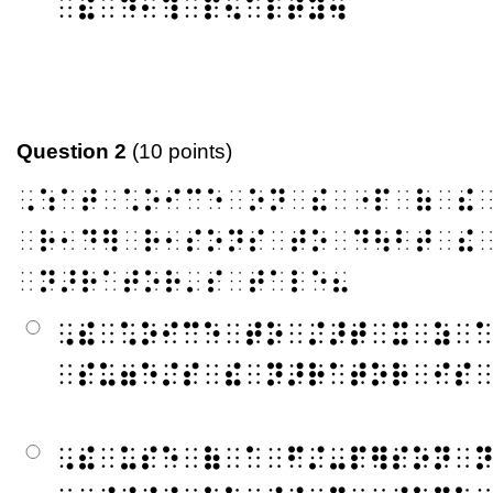
⠀⠮⠀⠙⠂⠹⠀⠏⠢⠁⠇⠞⠽⠲
Question 2
(10 points)
⠠⠱⠁⠞⠀⠡⠕⠊⠉⠑⠀⠕⠝⠀⠮⠀⠐⠏⠀⠷⠀⠮
⠀⠗⠂⠙⠻⠀⠗⠂⠎⠕⠝⠎⠀⠞⠕⠀⠙⠳⠃⠞⠀⠮
⠀⠝⠜⠗⠁⠞⠕⠗⠄⠎⠀⠞⠁⠇⠑⠦
⠠⠮⠀⠡⠕⠊⠉⠑⠀⠞⠕⠀⠌⠜⠞⠀⠭⠀⠵⠀
⠀⠎⠥⠶⠑⠌⠎⠀⠮⠀⠝⠜⠗⠁⠞⠕⠗⠀⠊⠎
⠠⠮⠀⠥⠎⠑⠀⠷⠀⠁⠀⠋⠌⠤⠏⠻⠎⠕⠝⠀