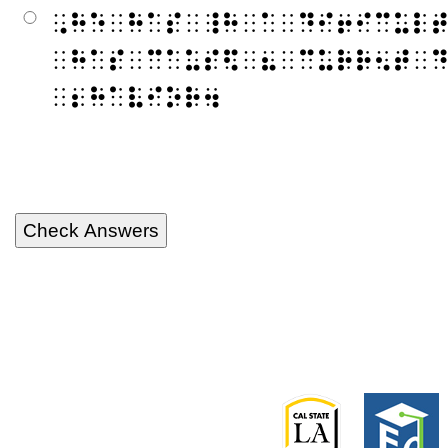
⠠⠓⠑⠀⠓⠁⠎⠀⠸⠓⠀⠁⠀⠙⠊⠖⠊⠉⠥⠇
⠀⠓⠁⠎⠀⠉⠁⠥⠎⠫⠀⠦⠀⠉⠥⠗⠗⠢⠞⠀
⠀⠆⠓⠁⠧⠊⠕⠗⠲