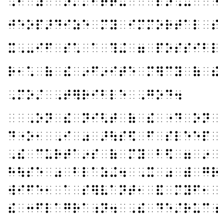
⠠⠊⠀⠴⠀⠉⠕⠍⠍⠊⠞⠞⠬⠀⠁⠀⠎⠔⠠⠤⠁⠀
⠚⠑⠕⠏⠜⠙⠊⠵⠑⠀⠍⠽⠀⠊⠍⠍⠕⠗⠞⠁⠇⠀
⠭⠠⠤⠊⠋⠀⠎⠡⠀⠁⠀⠹⠬⠀⠶⠀⠏⠕⠎⠎⠊⠃
⠗⠂⠡⠀⠷⠀⠮⠀⠔⠋⠔⠊⠞⠑⠀⠍⠻⠉⠽⠀⠷⠀
⠠⠍⠕⠌⠀⠠⠞⠻⠗⠊⠃⠇⠑⠀⠠⠛⠕⠙⠲
⠀⠀⠠⠕⠝⠀⠮⠀⠝⠊⠣⠞⠀⠷⠀⠮⠀⠐⠙⠀⠕⠝
⠙⠐⠕⠂⠀⠠⠊⠀⠴⠀⠜⠳⠎⠫⠀⠋⠀⠎⠇⠑⠑⠏
⠠⠮⠀⠉⠥⠗⠞⠁⠔⠎⠀⠷⠀⠍⠽⠀⠃⠫⠀⠶⠀⠔
⠓⠳⠎⠑⠀⠴⠀⠃⠇⠁⠵⠬⠲⠀⠠⠭⠀⠴⠀⠾⠀⠛
⠺⠊⠋⠑⠂⠀⠁⠀⠎⠻⠧⠁⠝⠞⠂⠀⠯⠀⠍⠽⠋⠂
⠮⠀⠒⠋⠇⠁⠛⠗⠁⠰⠝⠲⠀⠠⠮⠀⠙⠑⠌⠗⠥⠉