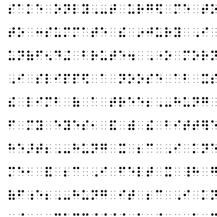
⠎⠁⠅⠑⠀⠕⠝⠇⠽⠠⠤⠞⠀⠥⠗⠛⠫⠀⠍⠑⠀⠞
⠞⠕⠀⠒⠎⠥⠍⠍⠁⠞⠑⠀⠮⠀⠔⠚⠥⠗⠽⠀⠠⠊
⠥⠝⠷⠋⠢⠙⠬⠀⠃⠗⠥⠞⠑⠲⠀⠠⠐⠕⠀⠍⠕⠗
⠠⠊⠀⠎⠇⠊⠏⠏⠫⠀⠁⠀⠝⠕⠕⠎⠑⠀⠁⠃⠀⠭
⠮⠀⠇⠊⠍⠃⠀⠷⠀⠁⠀⠞⠗⠑⠑⠆⠠⠤⠓⠥⠝⠛
⠋⠀⠍⠽⠀⠑⠽⠑⠎⠂⠀⠯⠀⠾⠀⠮⠀⠃⠊⠞⠞⠻
⠓⠑⠜⠞⠆⠠⠤⠓⠥⠝⠛⠀⠭⠀⠆⠉⠀⠠⠊⠀⠅⠝
⠍⠑⠂⠀⠯⠀⠆⠉⠀⠠⠊⠀⠋⠑⠇⠞⠀⠭⠀⠸⠓⠀
⠷⠋⠰⠑⠆⠠⠤⠓⠥⠝⠛⠀⠊⠞⠀⠆⠉⠀⠠⠊⠀⠅