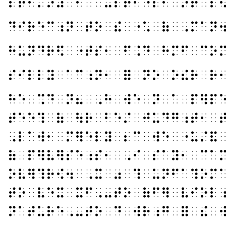
⠏⠗⠊⠍⠜⠽⠀⠋⠁⠉⠥⠇⠞⠊⠑⠎⠂⠀⠕⠗⠀⠎
⠙⠊⠗⠑⠉⠰⠝⠀⠞⠕⠀⠮⠀⠐⠡⠀⠷⠀⠠⠍⠁⠝
⠓⠥⠝⠙⠗⠫⠀⠐⠞⠎⠂⠀⠋⠨⠙⠀⠓⠍⠋⠀⠉⠕
⠎⠊⠇⠇⠽⠀⠁⠉⠰⠝⠂⠀⠿⠀⠝⠕⠀⠕⠮⠗⠀⠗
⠓⠑⠀⠩⠙⠀⠝⠦⠀⠠⠓⠀⠺⠑⠀⠝⠀⠁⠀⠏⠻⠏
⠞⠑⠑⠹⠀⠷⠀⠳⠗⠀⠃⠑⠌⠀⠚⠥⠙⠛⠰⠞⠂⠀
⠠⠇⠁⠺⠂⠀⠍⠻⠑⠇⠽⠀⠆⠉⠀⠺⠑⠀⠐⠥⠌⠯
⠷⠀⠏⠻⠧⠻⠎⠑⠰⠎⠂⠀⠠⠊⠀⠎⠁⠽⠂⠀⠉⠁
⠕⠧⠻⠹⠗⠪⠲⠀⠠⠭⠀⠴⠀⠹⠀⠥⠝⠋⠁⠹⠕⠍
⠞⠕⠀⠧⠑⠭⠀⠭⠋⠠⠤⠞⠕⠀⠷⠋⠻⠀⠧⠊⠕⠇
⠝⠁⠞⠥⠗⠑⠠⠤⠞⠕⠀⠙⠀⠺⠗⠰⠛⠀⠿⠀⠮⠀