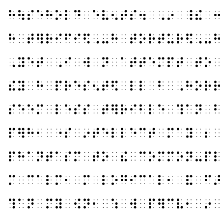
⠓⠳⠎⠑⠓⠕⠇⠙⠀⠑⠧⠢⠞⠎⠲⠀⠠⠔⠀⠸⠮⠀
⠓⠀⠞⠻⠗⠊⠋⠊⠫⠠⠤⠓⠀⠞⠕⠗⠞⠥⠗⠫⠠⠤
⠠⠽⠑⠞⠀⠠⠊⠀⠺⠀⠝⠀⠁⠞⠞⠑⠍⠏⠞⠀⠞⠕
⠮⠽⠀⠓⠀⠏⠗⠑⠎⠢⠞⠫⠀⠇⠇⠀⠃⠀⠠⠓⠕⠗
⠎⠑⠑⠍⠀⠇⠑⠎⠎⠀⠞⠻⠗⠊⠃⠇⠑⠀⠹⠁⠝⠀
⠏⠻⠓⠂⠀⠐⠎⠀⠔⠞⠑⠇⠇⠑⠉⠞⠀⠍⠁⠽⠀⠆
⠏⠓⠁⠝⠞⠁⠎⠍⠀⠞⠕⠀⠮⠀⠉⠕⠍⠍⠕⠝⠤⠏
⠍⠀⠉⠁⠇⠍⠂⠀⠍⠀⠇⠕⠛⠊⠉⠁⠇⠂⠀⠯⠀⠋
⠹⠁⠝⠀⠍⠽⠀⠪⠝⠂⠀⠱⠀⠺⠀⠏⠻⠉⠧⠂⠀⠔