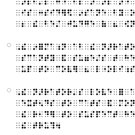
⠀⠔⠎⠊⠌⠎⠀⠓⠑⠀⠊⠎⠀⠝⠀⠔⠎⠁⠝⠑
⠀⠊⠎⠀⠒⠎⠊⠙⠻⠫⠀⠔⠎⠁⠝⠑⠀⠃⠽⠀
⠀⠆⠀⠮⠀⠃⠑⠌⠀⠚⠥⠙⠛⠑⠀⠷⠀⠦⠀⠪
⠠⠮⠀⠔⠿⠍⠁⠰⠝⠀⠁⠃⠀⠮⠀⠝⠜⠗⠁⠞
⠀⠎⠉⠁⠝⠞⠽⠀⠯⠀⠎⠥⠶⠑⠌⠎⠀⠞⠀⠓
⠀⠥⠏⠀⠞⠕⠀⠉⠕⠧⠻⠀⠦⠀⠇⠐⠕⠇⠊⠰
⠠⠮⠀⠝⠜⠗⠁⠞⠕⠗⠄⠎⠀⠇⠕⠧⠑⠀⠿⠀
⠀⠑⠭⠞⠢⠙⠎⠀⠞⠕⠀⠉⠁⠞⠎⠀⠯⠀⠍⠕
⠀⠮⠀⠗⠂⠙⠻⠀⠞⠕⠀⠎⠥⠎⠏⠑⠉⠞⠀⠓
⠀⠮⠀⠞⠗⠥⠹⠲