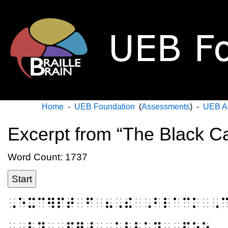
Home
-
UEB Foundation
(
Assessments
) -
UEB A
Excerpt from “The Black C
Word Count: 1737
Start
⠠⠑⠭⠉⠻⠏⠞⠀⠋⠀⠦⠠⠮⠀⠠⠃⠇⠁⠉⠅⠀⠠
⠀⠀⠃⠽⠀⠠⠫⠛⠜⠀⠠⠁⠇⠇⠁⠝⠀⠠⠏⠕⠑