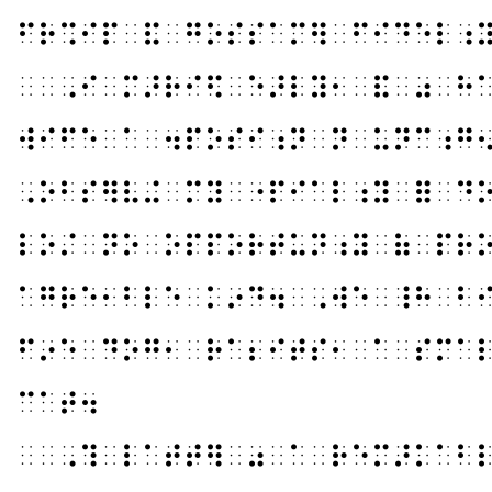
⠋⠗⠩⠊⠏⠀⠯⠀⠛⠕⠎⠎⠁⠍⠻⠀⠋⠊⠙⠑⠇⠰
⠀⠀⠠⠊⠀⠍⠜⠗⠊⠫⠀⠑⠜⠇⠽⠂⠀⠯⠀⠴⠀⠓
⠺⠊⠋⠑⠀⠁⠀⠲⠏⠕⠎⠊⠰⠝⠀⠝⠀⠥⠝⠉⠰⠛
⠠⠕⠃⠎⠻⠧⠬⠀⠍⠽⠀⠐⠏⠊⠁⠇⠰⠽⠀⠿⠀⠙
⠇⠕⠌⠀⠝⠕⠀⠕⠏⠏⠕⠗⠞⠥⠝⠰⠽⠀⠷⠀⠏⠗
⠁⠛⠗⠑⠂⠃⠇⠑⠀⠅⠔⠙⠲⠀⠠⠺⠑⠀⠸⠓⠀⠃
⠋⠔⠑⠀⠙⠕⠛⠂⠀⠗⠁⠆⠊⠞⠎⠂⠀⠁⠀⠎⠍⠁
⠉⠁⠞⠲
⠀⠀⠠⠹⠀⠇⠁⠞⠞⠻⠀⠴⠀⠁⠀⠗⠑⠍⠜⠅⠁⠃