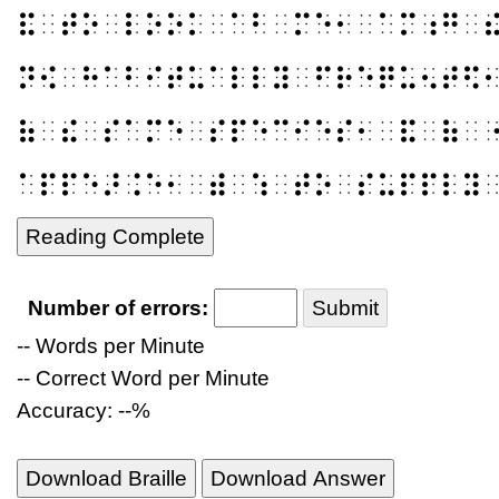
⠯⠀⠞⠕⠀⠇⠕⠕⠅⠀⠁⠃⠀⠍⠑⠂⠀⠁⠍⠰⠛⠀
⠝⠪⠀⠓⠁⠃⠊⠞⠥⠁⠇⠇⠽⠀⠋⠗⠑⠟⠥⠢⠞⠫
⠷⠀⠮⠀⠎⠁⠍⠑⠀⠎⠏⠑⠉⠊⠑⠎⠂⠀⠯⠀⠷⠀
⠁⠏⠏⠑⠜⠨⠑⠂⠀⠾⠀⠱⠀⠞⠕⠀⠎⠥⠏⠏⠇⠽
Reading Complete
Number of errors:
Submit
-- Words per Minute
-- Correct Word per Minute
Accuracy: --%
Download Braille
Download Answer