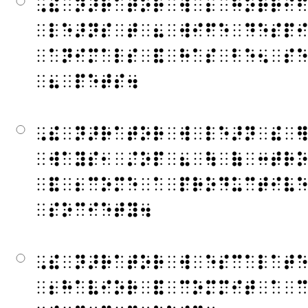
⠠⠮⠀⠝⠜⠗⠁⠞⠕⠗⠀⠺⠀⠆⠀⠓⠕⠗⠗⠊
⠀⠇⠑⠜⠝⠎⠀⠞⠀⠦⠀⠺⠊⠋⠑⠀⠙⠑⠎⠏
⠀⠁⠝⠊⠍⠁⠇⠎⠀⠯⠀⠓⠁⠎⠀⠃⠑⠢⠀⠎
⠀⠦⠀⠏⠑⠞⠎⠲
⠠⠮⠀⠝⠜⠗⠁⠞⠕⠗⠀⠺⠀⠇⠑⠜⠝⠀⠮⠀
⠀⠺⠁⠽⠎⠂⠀⠌⠕⠏⠀⠦⠀⠳⠀⠷⠀⠒⠞⠗
⠀⠯⠀⠆⠉⠕⠍⠑⠀⠁⠀⠏⠗⠕⠙⠥⠉⠞⠊⠧
⠀⠎⠕⠉⠊⠑⠞⠽⠲
⠠⠮⠀⠝⠜⠗⠁⠞⠕⠗⠀⠺⠀⠑⠎⠉⠁⠇⠁⠞
⠀⠆⠓⠁⠧⠊⠕⠗⠀⠯⠀⠉⠕⠍⠍⠊⠞⠀⠁⠀