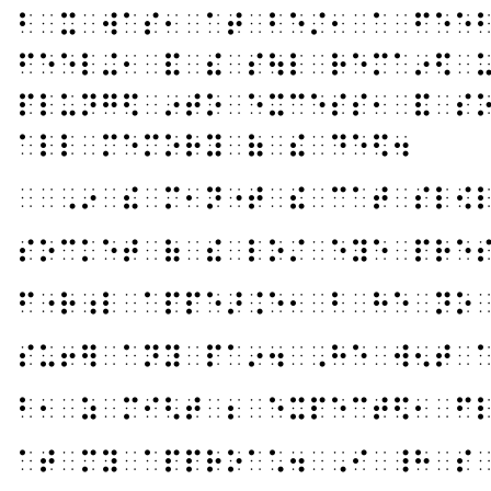
⠃⠀⠭⠀⠺⠁⠎⠂⠀⠁⠞⠀⠃⠑⠌⠂⠀⠁⠀⠋⠑⠑
⠋⠑⠑⠇⠬⠂⠀⠯⠀⠮⠀⠎⠳⠇⠀⠗⠑⠍⠁⠔⠫⠀
⠏⠇⠥⠝⠛⠫⠀⠔⠞⠕⠀⠑⠭⠉⠑⠎⠎⠂⠀⠯⠀⠎
⠁⠇⠇⠀⠍⠑⠍⠕⠗⠽⠀⠷⠀⠮⠀⠙⠑⠫⠲
⠀⠀⠠⠔⠀⠮⠀⠍⠂⠝⠐⠞⠀⠮⠀⠉⠁⠞⠀⠎⠇⠪
⠎⠕⠉⠅⠑⠞⠀⠷⠀⠮⠀⠇⠕⠌⠀⠑⠽⠑⠀⠏⠗⠑
⠋⠐⠗⠰⠇⠀⠁⠏⠏⠑⠜⠨⠑⠂⠀⠃⠀⠓⠑⠀⠝⠕
⠎⠥⠖⠻⠀⠁⠝⠽⠀⠏⠁⠔⠲⠀⠠⠓⠑⠀⠺⠢⠞⠀
⠃⠂⠀⠵⠀⠍⠊⠣⠞⠀⠆⠀⠑⠭⠏⠑⠉⠞⠫⠂⠀⠋
⠁⠞⠀⠍⠽⠀⠁⠏⠏⠗⠕⠁⠡⠲⠀⠠⠊⠀⠸⠓⠀⠎