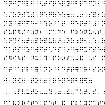
⠁⠝⠊⠍⠁⠇⠂⠀⠢⠞⠊⠗⠑⠇⠽⠀⠃⠇⠁⠉⠅⠂
⠁⠌⠕⠝⠊⠩⠬⠀⠙⠑⠛⠗⠑⠑⠲⠀⠠⠔⠀⠎⠏⠂
⠍⠽⠀⠺⠊⠋⠑⠂⠀⠱⠕⠀⠁⠞⠀⠓⠑⠜⠞⠀⠴⠀
⠎⠥⠏⠻⠌⠊⠰⠝⠂⠀⠍⠁⠙⠑⠀⠋⠗⠑⠟⠥⠢⠞
⠁⠝⠉⠊⠢⠞⠀⠏⠕⠏⠥⠇⠜⠀⠝⠕⠰⠝⠂⠀⠱⠀
⠉⠁⠞⠎⠀⠵⠀⠺⠊⠞⠡⠑⠎⠀⠔⠀⠲⠛⠥⠊⠎⠑
⠎⠻⠊⠳⠎⠀⠘⠥⠀⠹⠀⠏⠕⠔⠞⠠⠤⠯⠀⠠⠊⠀
⠁⠞⠀⠁⠇⠇⠀⠿⠀⠝⠕⠀⠃⠑⠞⠞⠻⠀⠗⠂⠎⠕
⠚⠀⠝⠪⠂⠀⠞⠕⠀⠆⠀⠗⠑⠍⠑⠍⠃⠻⠫⠲
⠀⠀⠠⠏⠇⠥⠞⠕⠠⠤⠹⠀⠴⠀⠮⠀⠉⠁⠞⠄⠎⠀
⠋⠁⠧⠕⠗⠊⠞⠑⠀⠏⠑⠞⠀⠯⠀⠏⠇⠁⠽⠍⠁⠞