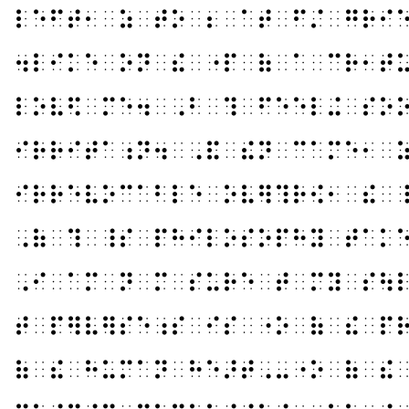
⠇⠑⠋⠞⠂⠀⠵⠀⠞⠕⠀⠆⠀⠁⠞⠀⠋⠌⠀⠛⠗⠊
⠲⠇⠊⠅⠑⠀⠕⠝⠀⠮⠀⠐⠏⠀⠷⠀⠁⠀⠉⠗⠂⠞
⠇⠕⠧⠫⠀⠍⠑⠲⠀⠠⠃⠀⠹⠀⠋⠑⠑⠇⠬⠀⠎⠕
⠊⠗⠗⠊⠞⠁⠰⠝⠲⠀⠠⠯⠀⠮⠝⠀⠉⠁⠍⠑⠂⠀
⠊⠗⠗⠑⠧⠕⠉⠁⠃⠇⠑⠀⠕⠧⠻⠹⠗⠪⠂⠀⠮⠀
⠠⠷⠀⠹⠀⠸⠎⠀⠏⠓⠊⠇⠕⠎⠕⠏⠓⠽⠀⠞⠁⠅
⠠⠊⠀⠁⠍⠀⠝⠀⠍⠀⠎⠥⠗⠑⠀⠞⠀⠍⠽⠀⠎⠳
⠞⠀⠏⠻⠧⠻⠎⠑⠰⠎⠀⠊⠎⠀⠐⠕⠀⠷⠀⠮⠀⠏
⠷⠀⠮⠀⠓⠥⠍⠁⠝⠀⠓⠑⠜⠞⠠⠤⠐⠕⠀⠷⠀⠮