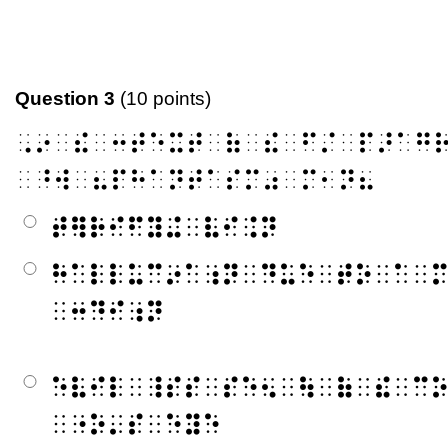
Question 3
(10 points)
⠠⠔⠀⠮⠀⠒⠞⠑⠭⠞⠀⠷⠀⠮⠀⠋⠌⠀⠏⠜⠁⠛
⠀⠘⠺⠀⠦⠏⠓⠁⠝⠞⠁⠎⠍⠴⠀⠍⠂⠝⠦
⠞⠻⠗⠊⠋⠽⠬⠀⠧⠊⠨⠝
⠓⠁⠇⠇⠥⠉⠔⠁⠰⠝⠀⠙⠥⠑⠀⠞⠕⠀⠁⠀
⠀⠒⠙⠊⠰⠝
⠑⠧⠊⠇⠀⠸⠎⠎⠀⠎⠑⠢⠀⠳⠀⠷⠀⠮⠀⠉
⠀⠐⠕⠄⠎⠀⠑⠽⠑