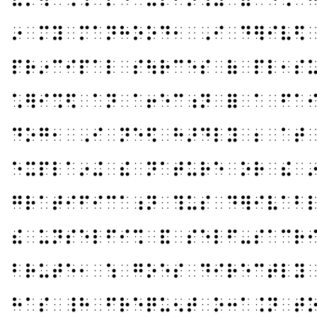
⠔⠀⠍⠽⠀⠍⠁⠝⠓⠕⠕⠙⠂⠀⠠⠊⠀⠙⠻⠊⠧⠫
⠏⠗⠔⠉⠊⠏⠁⠇⠀⠎⠳⠗⠉⠑⠎⠀⠷⠀⠏⠇⠂⠎
⠡⠻⠊⠩⠫⠀⠁⠝⠀⠁⠖⠑⠉⠰⠝⠀⠿⠀⠁⠀⠋⠁
⠙⠕⠛⠂⠀⠠⠊⠀⠝⠑⠫⠀⠓⠜⠙⠇⠽⠀⠆⠀⠁⠞
⠑⠭⠏⠇⠁⠔⠬⠀⠮⠀⠝⠁⠞⠥⠗⠑⠀⠕⠗⠀⠮⠀
⠛⠗⠁⠞⠊⠋⠊⠉⠁⠰⠝⠀⠹⠥⠎⠀⠙⠻⠊⠧⠁⠃
⠮⠀⠥⠝⠎⠑⠇⠋⠊⠩⠀⠯⠀⠎⠑⠇⠋⠤⠎⠁⠉⠗
⠃⠗⠥⠞⠑⠂⠀⠱⠀⠛⠕⠑⠎⠀⠙⠊⠗⠑⠉⠞⠇⠽
⠓⠁⠎⠀⠸⠓⠀⠋⠗⠑⠟⠥⠢⠞⠀⠕⠒⠁⠨⠝⠀⠞