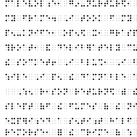
⠍⠁⠇⠑⠧⠕⠇⠰⠑⠂⠀⠛⠔⠤⠝⠥⠗⠞⠥⠗⠫⠂
⠍⠽⠀⠋⠗⠁⠍⠑⠲⠀⠠⠊⠀⠞⠕⠕⠅⠀⠋⠀⠍⠽
⠏⠢⠤⠅⠝⠊⠋⠑⠂⠀⠕⠏⠢⠫⠀⠭⠂⠀⠛⠗⠁⠎
⠹⠗⠕⠁⠞⠂⠀⠯⠀⠙⠑⠇⠊⠃⠻⠁⠞⠑⠇⠽⠀⠉
⠮⠀⠎⠕⠉⠅⠑⠞⠖⠀⠠⠊⠀⠃⠇⠥⠩⠂⠀⠠⠊⠀
⠱⠊⠇⠑⠀⠠⠊⠀⠏⠢⠀⠮⠀⠙⠁⠍⠝⠁⠃⠇⠑⠀
⠀⠀⠠⠱⠢⠀⠗⠂⠎⠕⠝⠀⠗⠑⠞⠥⠗⠝⠫⠀⠾⠀
⠎⠇⠑⠏⠞⠀⠷⠋⠀⠮⠀⠋⠥⠍⠑⠎⠀⠷⠀⠮⠀⠝
⠑⠭⠏⠻⠊⠰⠑⠙⠀⠁⠀⠎⠢⠞⠊⠰⠞⠀⠓⠁⠇⠋
⠗⠑⠍⠕⠗⠎⠑⠂⠀⠿⠀⠮⠀⠉⠗⠊⠍⠑⠀⠷⠀⠱