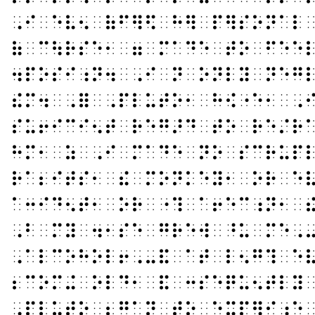
⠠⠊⠀⠑⠧⠢⠀⠷⠋⠻⠫⠀⠓⠻⠀⠏⠻⠎⠕⠝⠁⠇
⠷⠀⠉⠳⠗⠎⠑⠂⠀⠶⠀⠍⠁⠙⠑⠀⠞⠕⠀⠋⠑⠑
⠲⠏⠕⠎⠊⠰⠝⠲⠀⠠⠊⠀⠝⠀⠕⠝⠇⠽⠀⠝⠑⠛
⠮⠍⠲⠀⠠⠿⠀⠠⠏⠇⠥⠞⠕⠂⠀⠓⠪⠐⠑⠂⠀⠠
⠎⠥⠖⠊⠉⠊⠢⠞⠀⠗⠑⠛⠜⠙⠀⠞⠕⠀⠗⠑⠌⠗
⠓⠍⠂⠀⠵⠀⠠⠊⠀⠍⠁⠙⠑⠀⠝⠕⠀⠎⠉⠗⠥⠏
⠗⠁⠆⠊⠞⠎⠂⠀⠮⠀⠍⠕⠝⠅⠑⠽⠂⠀⠕⠗⠀⠑
⠁⠒⠊⠙⠢⠞⠂⠀⠕⠗⠀⠐⠹⠀⠁⠖⠑⠉⠰⠝⠂⠀
⠠⠃⠀⠍⠽⠀⠲⠂⠎⠑⠀⠛⠗⠑⠺⠀⠘⠥⠀⠍⠑⠠
⠠⠁⠇⠉⠕⠓⠕⠇⠖⠠⠤⠯⠀⠁⠞⠀⠇⠢⠛⠹⠀⠑
⠆⠉⠕⠍⠬⠀⠕⠇⠙⠂⠀⠯⠀⠒⠎⠑⠟⠥⠢⠞⠇⠽
⠠⠏⠇⠥⠞⠕⠀⠆⠛⠁⠝⠀⠞⠕⠀⠑⠭⠏⠻⠊⠰⠑