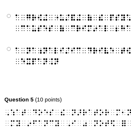
⠁⠀⠛⠗⠪⠬⠀⠐⠥⠌⠯⠬⠀⠷⠀⠮⠀⠏⠎⠽
⠀⠉⠁⠥⠎⠑⠎⠀⠷⠀⠉⠗⠊⠍⠔⠁⠇⠀⠆⠓
⠁⠀⠝⠁⠰⠝⠁⠇⠊⠌⠊⠉⠀⠙⠗⠊⠧⠑⠀⠞
⠀⠑⠭⠏⠁⠝⠨⠝
Question 5
(10 points)
⠠⠱⠁⠞⠀⠙⠕⠑⠎⠀⠮⠀⠝⠜⠗⠁⠞⠕⠗⠀⠍⠂
⠀⠍⠽⠀⠔⠋⠁⠝⠉⠽⠀⠠⠊⠀⠴⠀⠝⠕⠞⠫⠀⠿