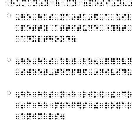
⠀⠓⠥⠍⠁⠝⠰⠽⠀⠷⠀⠍⠽⠀⠲⠏⠕⠎⠊⠰⠝⠦
⠠⠓⠑⠀⠓⠁⠎⠀⠍⠁⠔⠞⠁⠔⠫⠀⠁⠀⠡⠊
⠀⠏⠑⠞⠞⠽⠀⠁⠞⠞⠊⠞⠥⠙⠑⠀⠐⠹⠳⠞
⠀⠁⠙⠥⠇⠞⠓⠕⠕⠙⠲
⠠⠓⠑⠀⠓⠁⠎⠀⠁⠇⠺⠀⠃⠑⠢⠀⠏⠻⠉⠧
⠀⠎⠺⠑⠑⠞⠤⠞⠑⠍⠏⠻⠫⠀⠔⠙⠊⠧⠊⠙
⠠⠓⠑⠀⠓⠁⠎⠀⠝⠐⠑⠀⠇⠊⠅⠫⠀⠮⠀⠉
⠀⠆⠉⠀⠓⠑⠀⠏⠗⠑⠋⠻⠎⠀⠮⠀⠇⠕⠽⠁
⠀⠁⠝⠊⠍⠁⠇⠎⠲