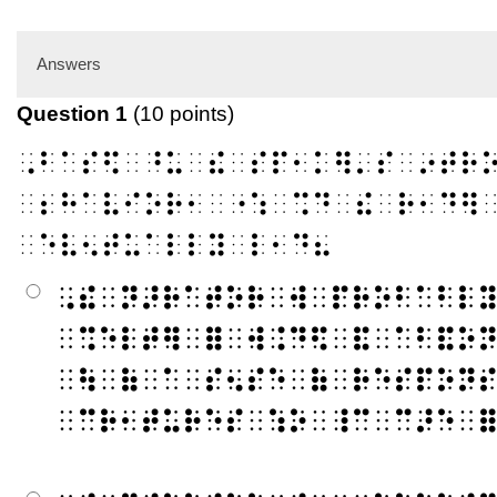
Answers
Question 1
(10 points)
⠠⠃⠁⠎⠫⠀⠘⠥⠀⠮⠀⠎⠏⠂⠅⠻⠄⠎⠀⠔⠞⠗
⠀⠆⠓⠁⠧⠊⠕⠗⠂⠀⠐⠱⠀⠩⠙⠀⠮⠀⠗⠂⠙⠻
⠀⠑⠧⠢⠞⠥⠁⠇⠇⠽⠀⠇⠂⠙⠦
⠠⠮⠀⠝⠜⠗⠁⠞⠕⠗⠀⠺⠀⠏⠗⠕⠃⠁⠃⠇
⠀⠩⠑⠇⠞⠻⠀⠿⠀⠺⠨⠙⠫⠀⠯⠀⠁⠃⠯⠕
⠀⠳⠀⠷⠀⠁⠀⠎⠢⠎⠑⠀⠷⠀⠗⠑⠎⠏⠕⠝
⠀⠉⠗⠂⠞⠥⠗⠑⠎⠀⠱⠕⠀⠸⠉⠀⠉⠜⠑⠀