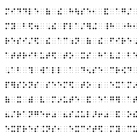
⠍⠊⠙⠙⠇⠑⠀⠷⠀⠮⠀⠓⠳⠎⠑⠂⠀⠯⠀⠁⠛⠌
⠍⠽⠀⠃⠫⠲⠀⠠⠮⠀⠏⠇⠁⠌⠻⠬⠀⠸⠓⠀⠐⠓
⠗⠑⠎⠊⠌⠫⠀⠮⠀⠁⠉⠰⠝⠀⠷⠀⠮⠀⠋⠊⠗⠑
⠁⠞⠞⠗⠊⠃⠥⠞⠫⠀⠞⠕⠀⠭⠎⠀⠓⠁⠧⠬⠀⠃
⠠⠁⠃⠀⠹⠀⠺⠁⠇⠇⠀⠁⠀⠙⠢⠎⠑⠀⠉⠗⠪⠙
⠏⠻⠎⠕⠝⠎⠀⠎⠑⠑⠍⠫⠀⠞⠕⠀⠆⠀⠑⠭⠁⠍
⠷⠀⠭⠀⠾⠀⠧⠀⠍⠔⠥⠞⠑⠀⠯⠀⠑⠁⠛⠻⠀⠁
⠦⠌⠗⠁⠝⠛⠑⠖⠴⠀⠦⠎⠬⠥⠇⠜⠖⠴⠀⠯⠀⠕
⠑⠭⠏⠗⠑⠎⠨⠝⠎⠂⠀⠑⠭⠉⠊⠞⠫⠀⠍⠽⠀⠉