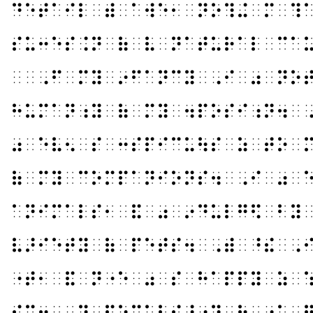
⠙⠑⠞⠁⠊⠇⠀⠾⠀⠁⠺⠑⠂⠀⠝⠕⠹⠬⠀⠍⠀⠹
⠎⠥⠒⠑⠎⠨⠝⠀⠷⠀⠧⠀⠝⠁⠞⠥⠗⠁⠇⠀⠉⠁
⠀⠀⠠⠋⠀⠍⠽⠀⠔⠋⠁⠝⠉⠽⠀⠠⠊⠀⠴⠀⠝⠕
⠓⠥⠍⠁⠝⠰⠽⠀⠷⠀⠍⠽⠀⠲⠏⠕⠎⠊⠰⠝⠲⠀
⠴⠀⠑⠧⠢⠀⠎⠀⠒⠎⠏⠊⠉⠥⠳⠎⠀⠵⠀⠞⠕⠀
⠷⠀⠍⠽⠀⠉⠕⠍⠏⠁⠝⠊⠕⠝⠎⠲⠀⠠⠊⠀⠴⠀
⠁⠝⠊⠍⠁⠇⠎⠂⠀⠯⠀⠴⠀⠔⠙⠥⠇⠛⠫⠀⠃⠽
⠧⠜⠊⠑⠞⠽⠀⠷⠀⠏⠑⠞⠎⠲⠀⠠⠾⠀⠘⠮⠀⠠
⠐⠞⠂⠀⠯⠀⠝⠐⠑⠀⠴⠀⠎⠀⠓⠁⠏⠏⠽⠀⠵⠀
⠮⠍⠲⠀⠠⠹⠀⠏⠑⠉⠥⠇⠊⠜⠰⠽⠀⠷⠀⠐⠡⠀