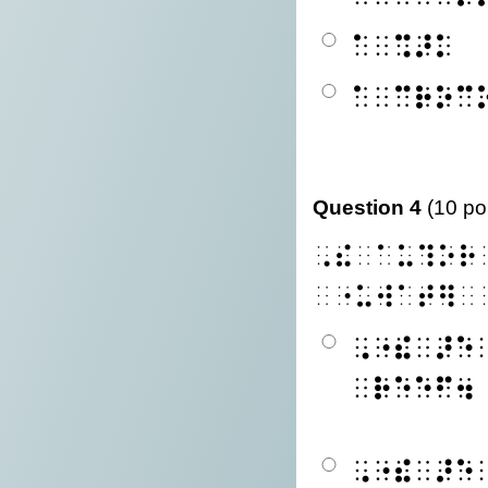
⠁⠀⠩⠜⠅
⠁⠀⠉⠗⠕⠉
Question 4
(10 po
⠠⠮⠀⠁⠥⠹⠕⠗
⠀⠐⠥⠺⠁⠞⠻⠀
⠠⠐⠮⠀⠜⠑
⠀⠗⠑⠑⠋⠲
⠠⠐⠮⠀⠜⠑