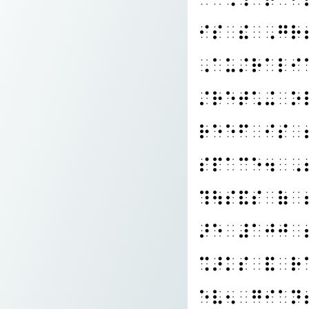
⠊⠎⠀⠮⠀⠠⠛⠗
⠠⠁⠥⠌⠗⠁⠇⠊
⠌⠗⠑⠞⠡⠬⠀⠕
⠗⠑⠑⠋⠀⠊⠎⠀
⠎⠏⠁⠉⠑⠲⠀⠠
⠹⠳⠎⠯⠎⠀⠷⠀
⠜⠑⠀⠼⠁⠚⠚⠀
⠩⠜⠅⠎⠀⠯⠀⠗
⠑⠧⠢⠀⠛⠊⠁⠝