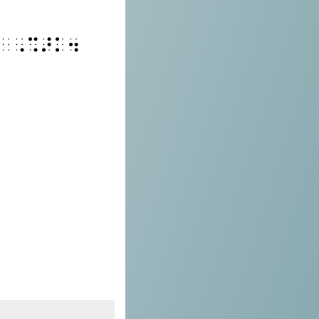
⠀⠠⠩⠜⠅⠲