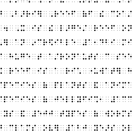
⠞⠀⠠⠃⠜⠗⠊⠻⠀⠠⠗⠑⠑⠋⠀⠷⠋⠀⠮⠀⠉⠕⠁⠌
⠁⠲⠀⠠⠭⠀⠊⠎⠀⠮⠀⠇⠜⠛⠑⠌⠀⠗⠑⠑⠋⠀⠕⠝
⠧⠻⠀⠁⠝⠀⠔⠉⠗⠫⠊⠃⠇⠑⠀⠼⠁⠂⠙⠃⠊⠀⠍⠊
⠎⠀⠓⠥⠛⠑⠀⠞⠀⠁⠌⠗⠕⠝⠁⠥⠞⠎⠀⠉⠀⠎⠑⠑
⠮⠀⠗⠑⠑⠋⠀⠊⠎⠀⠁⠀⠗⠊⠡⠀⠐⠥⠺⠁⠞⠻⠀⠓
⠎⠏⠑⠉⠊⠑⠎⠀⠷⠀⠏⠇⠁⠝⠞⠎⠀⠯⠀⠁⠝⠊⠍⠁
⠎⠏⠑⠉⠊⠑⠎⠀⠷⠀⠚⠑⠇⠇⠽⠋⠊⠩⠂⠀⠼⠁⠉⠉
⠁⠽⠎⠀⠯⠀⠼⠑⠚⠚⠀⠞⠽⠏⠑⠎⠀⠷⠀⠺⠕⠗⠍⠎
⠞⠀⠉⠇⠁⠍⠎⠀⠕⠧⠻⠀⠼⠁⠃⠚⠀⠽⠑⠜⠎⠀⠕⠇