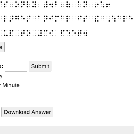
⠊⠎⠀⠕⠝⠇⠽⠀⠼⠲⠃⠀⠷⠀⠁⠝⠀⠔⠡⠖
⠀⠇⠜⠛⠑⠌⠀⠁⠝⠊⠍⠁⠇⠀⠊⠎⠀⠮⠀⠠⠱⠁⠇⠑
⠀⠥⠏⠀⠞⠕⠀⠼⠉⠊⠀⠋⠑⠑⠞⠲
e
s:
Submit
e
r Minute
Download Answer