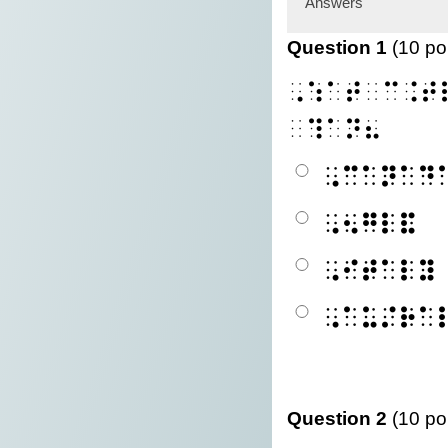
Answers
Question 1
(10 po
⠠⠱⠁⠞⠀⠉⠨⠞
⠀⠹⠁⠝⠦
⠠⠉⠁⠝⠁⠙
⠠⠢⠛⠇⠯
⠠⠊⠞⠁⠇⠽
⠠⠁⠥⠌⠗⠁
Question 2
(10 po