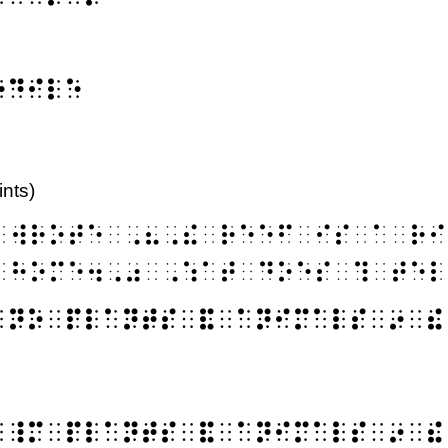
⠕⠙⠊⠇⠑
ints)
⠀⠺⠗⠕⠞⠑⠀⠠⠦⠠⠮⠀⠗⠑⠑⠋⠀⠊⠎⠀⠁⠀⠗⠊
⠀⠓⠕⠍⠑⠲⠠⠴⠀⠠⠱⠁⠞⠀⠙⠕⠑⠎⠀⠹⠀⠞⠑⠇
⠀⠝⠕⠀⠏⠇⠁⠝⠞⠎⠀⠯⠀⠁⠝⠊⠍⠁⠇⠎⠀⠔⠀⠮
⠀⠸⠍⠀⠏⠇⠁⠝⠞⠎⠀⠯⠀⠁⠝⠊⠍⠁⠇⠎⠀⠔⠀⠮