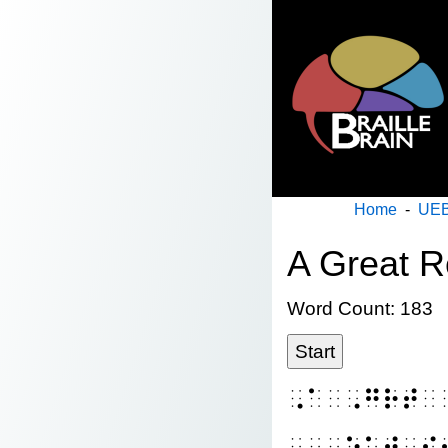
Home
-
UEB
A Great R
Word Count: 183
Start
⠠⠁⠀⠠⠛⠗⠞⠀
⠀⠀⠠⠱⠁⠞⠀⠊