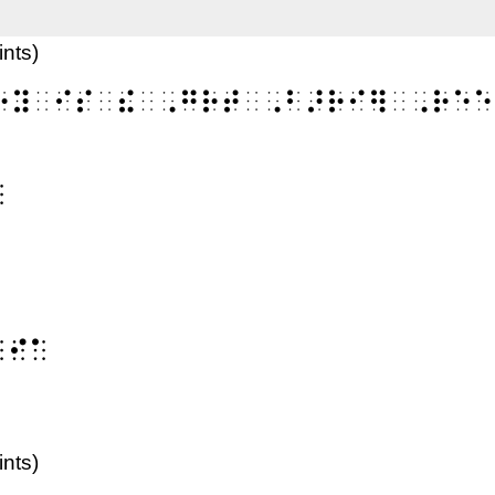
ints)
⠗⠽⠀⠊⠎⠀⠮⠀⠠⠛⠗⠞⠀⠠⠃⠜⠗⠊⠻⠀⠠⠗⠑⠑
⠁
⠇⠊⠁
ints)