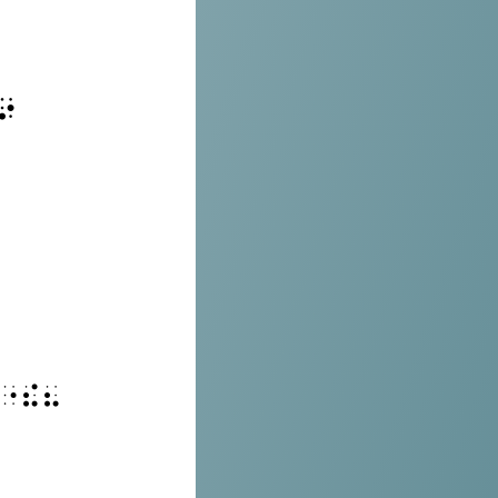
⠔
⠐⠮⠦