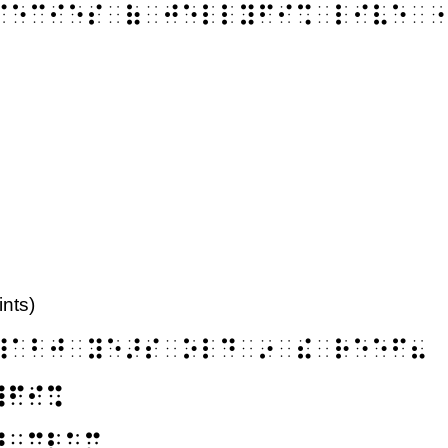
⠏⠑⠉⠊⠑⠎⠀⠷⠀⠚⠑⠇⠇⠽⠋⠊⠩⠀⠇⠊⠧⠑⠀⠐
ints)
⠼⠁⠃⠚⠀⠽⠑⠜⠎⠀⠕⠇⠙⠀⠔⠀⠮⠀⠗⠑⠑⠋⠦
⠽⠋⠊⠩
⠞⠀⠉⠇⠁⠍