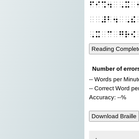
⠋⠊⠩⠲⠀⠠⠭⠀
⠀⠀⠼⠃⠲⠀⠠⠮
⠠⠭⠀⠉⠀⠛⠗⠪
Reading Complet
Number of error
-- Words per Minut
-- Correct Word pe
Accuracy: --%
Download Braille