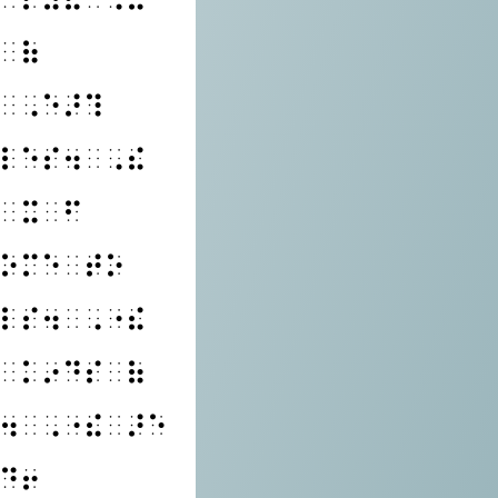
⠀⠷
⠀⠠⠑⠜⠹
⠇⠑⠎⠲⠀⠠⠮
⠀⠭⠀⠋
⠕⠍⠑⠀⠞⠕
⠇⠎⠲⠀⠠⠐⠮
⠀⠅⠔⠙⠎⠀⠷
⠲⠀⠠⠐⠮⠀⠜⠑
⠙⠖