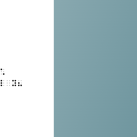
⠡
⠇⠀⠽⠦