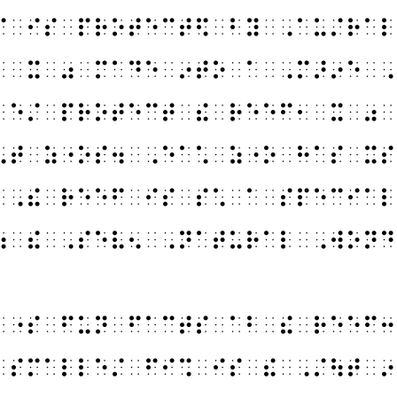
⠋⠀⠊⠎⠀⠏⠗⠕⠞⠑⠉⠞⠫⠀⠃⠽⠀⠠⠁⠥⠌⠗⠁⠇
⠂⠀⠭⠀⠴⠀⠍⠁⠙⠑⠀⠔⠞⠕⠀⠁⠀⠠⠍⠜⠔⠑⠀⠠
⠃⠑⠌⠀⠏⠗⠕⠞⠑⠉⠞⠀⠮⠀⠗⠑⠑⠋⠂⠀⠭⠀⠴⠀
⠢⠞⠀⠵⠐⠕⠎⠲⠀⠠⠑⠁⠡⠀⠵⠐⠕⠀⠓⠁⠎⠀⠭⠎
⠀⠠⠮⠀⠗⠑⠑⠋⠀⠊⠎⠀⠎⠡⠀⠁⠀⠎⠏⠑⠉⠊⠁⠇
⠷⠀⠮⠀⠠⠎⠑⠧⠢⠀⠠⠝⠁⠞⠥⠗⠁⠇⠀⠠⠺⠕⠝⠙
⠀⠐⠎⠀⠋⠥⠝⠀⠋⠁⠉⠞⠎⠀⠁⠃⠀⠮⠀⠗⠑⠑⠋⠒
⠀⠎⠍⠁⠇⠇⠑⠌⠀⠋⠊⠩⠀⠊⠎⠀⠮⠀⠠⠌⠳⠞⠀⠔