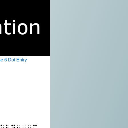
e 6 Dot Entry
⠁⠇⠽⠦⠀⠠⠭