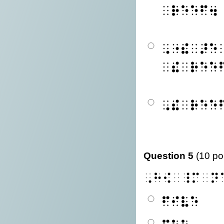
⠀⠗⠑⠑⠋⠲
⠠⠐⠮⠀⠜⠑
⠀⠮⠀⠗⠑⠑
⠠⠮⠀⠗⠑⠑
Question 5
(10 po
⠠⠓⠪⠀⠸⠍⠀⠝
⠋⠊⠧⠑