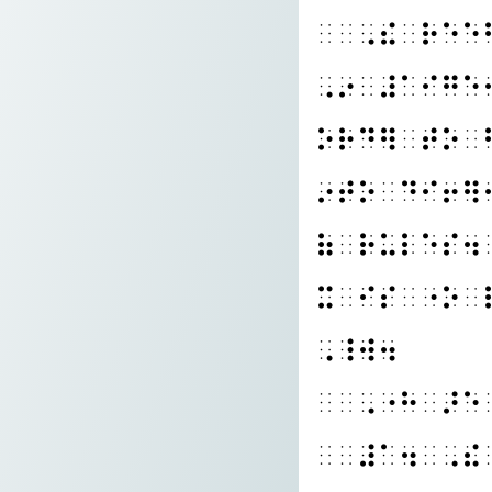
⠀⠀⠠⠮⠀⠗⠑⠑
⠠⠔⠀⠼⠁⠊⠛⠑
⠕⠗⠙⠻⠀⠞⠕⠀
⠔⠞⠕⠀⠙⠊⠖⠻
⠷⠀⠗⠥⠇⠑⠎⠲
⠭⠀⠊⠎⠀⠐⠕⠀
⠠⠸⠺⠲
⠀⠀⠠⠐⠓⠀⠜⠑
⠀⠀⠼⠁⠲⠀⠠⠮