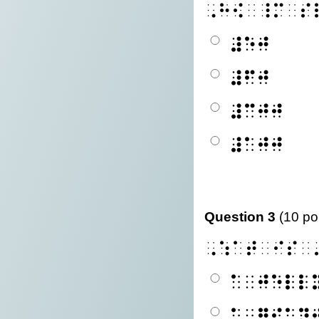
⠠⠓⠪⠀⠸⠍⠀⠎
⠼⠑⠚
⠼⠋⠚
⠼⠉⠚⠚
⠼⠁⠚⠚
Question 3
(10 po
⠠⠱⠁⠞⠀⠊⠎⠀
⠁⠀⠚⠑⠇⠇
⠁⠀⠛⠊⠁⠝