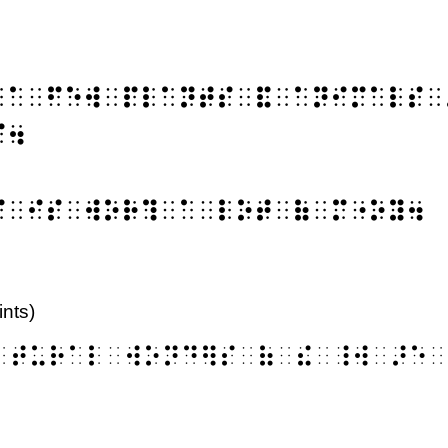
⠀⠁⠀⠋⠑⠺⠀⠏⠇⠁⠝⠞⠎⠀⠯⠀⠁⠝⠊⠍⠁⠇⠎⠀
⠋⠲
⠋⠀⠊⠎⠀⠺⠕⠗⠹⠀⠁⠀⠇⠕⠞⠀⠷⠀⠍⠐⠕⠽⠲
ints)
⠁⠞⠥⠗⠁⠇⠀⠺⠕⠝⠙⠻⠎⠀⠷⠀⠮⠀⠸⠺⠀⠜⠑⠀