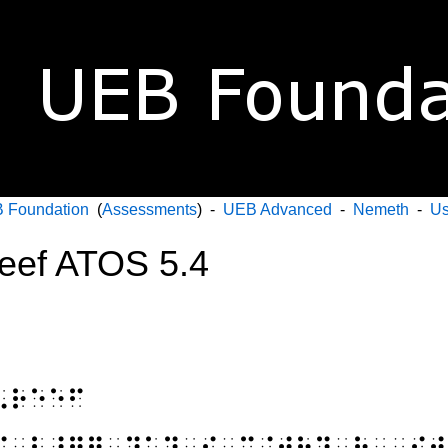
 Foundation
(
Assessments
) -
UEB Advanced
-
Nemeth
-
Us
eef ATOS 5.4
⠠⠗⠑⠑⠋
⠎⠀⠇⠜⠛⠻⠀⠹⠁⠝⠀⠮⠀⠉⠨⠞⠗⠽⠀⠷⠀⠠⠊⠞