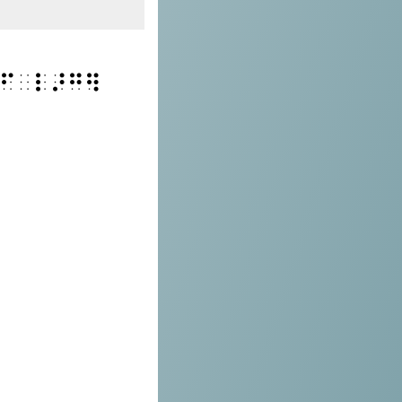
⠋⠀⠇⠜⠛⠻