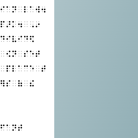
⠊⠁⠝⠀⠇⠁⠺⠲
⠏⠜⠅⠲⠀⠠⠔
⠙⠊⠧⠊⠙⠫
⠀⠪⠝⠀⠎⠑⠞
⠀⠏⠇⠁⠉⠑⠀⠞
⠻⠎⠀⠷⠀⠮
⠋⠁⠝⠞